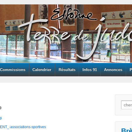
Commissions
Calendrier
Résultats
Infos 91
Annonces
P
Searc
9
9
-associations-sportives
Br