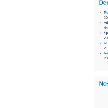
Der
Re
20
Ad
dé
Sp
20
RE
21
Ré
20
Nos