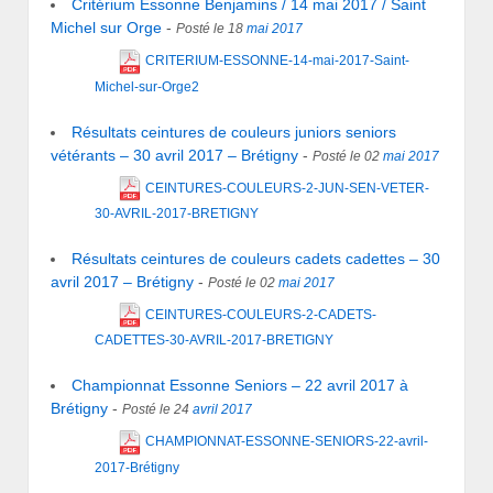
Critérium Essonne Benjamins / 14 mai 2017 / Saint
Michel sur Orge
-
Posté le 18
mai
2017
CRITERIUM-ESSONNE-14-mai-2017-Saint-
Michel-sur-Orge2
Résultats ceintures de couleurs juniors seniors
vétérants – 30 avril 2017 – Brétigny
-
Posté le 02
mai
2017
CEINTURES-COULEURS-2-JUN-SEN-VETER-
30-AVRIL-2017-BRETIGNY
Résultats ceintures de couleurs cadets cadettes – 30
avril 2017 – Brétigny
-
Posté le 02
mai
2017
CEINTURES-COULEURS-2-CADETS-
CADETTES-30-AVRIL-2017-BRETIGNY
Championnat Essonne Seniors – 22 avril 2017 à
Brétigny
-
Posté le 24
avril
2017
CHAMPIONNAT-ESSONNE-SENIORS-22-avril-
2017-Brétigny