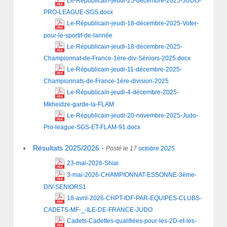
Le-Républicain-jeudi-25-décembre-2025-JUDO-
PRO-LEAGUE-SGS.docx
Le-Républicain-jeudi-18-décembre-2025-Voter-
pour-le-sportif-de-lannée
Le-Républicain-jeudi-18-décembre-2025-
Championnat-de-France-1ère-div-Séniors-2025.docx
Le-Républicain-jeudi-11-décembre-2025-
Championnats-de-France-1ère-division-2025
Le-Républicain-jeudi-4-décembre-2025-
Mkheidze-garde-la-FLAM
Le-Républicain-jeudi-20-novembre-2025-Judo-
Pro-league-SGS-ET-FLAM-91.docx
Résultats 2025/2026
-
Posté le 17
octobre
2025
23-mai-2026-Shiai
3-mai-2026-CHAMPIONNAT-ESSONNE-3ème-
DIV-SENIORS1
18-avril-2026-CHPT-IDF-PAR-EQUIPES-CLUBS-
CADETS-MF-_-ILE-DE-FRANCE-JUDO
Cadets-Cadettes-qualifiées-pour-les-2D-et-les-