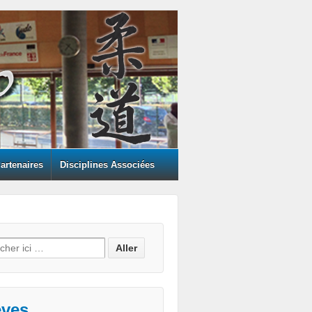
artenaires
Disciplines Associées
h for:
èves