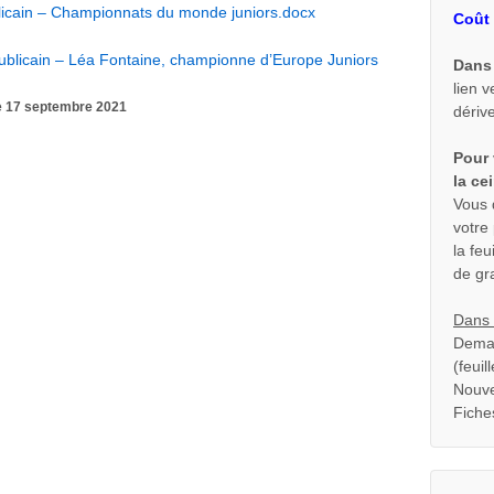
licain – Championnats du monde juniors.docx
Coût 
ublicain – Léa Fontaine, championne d’Europe Juniors
Dans 
lien v
e 17 septembre 2021
dériv
Pour 
la ce
Vous 
votre
la fe
de gr
Dans 
Deman
(feui
Nouve
Fiche