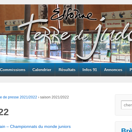
Commissions
Calendrier
Résultats
Infos 91
Annonces
P
e de presse 2021/2022
›
saison 2021/2022
Searc
22
cain – Championnats du monde juniors
Br