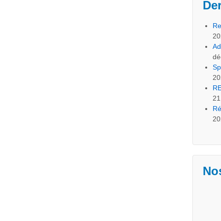
Der
Re
20
Ad
dé
Sp
20
RE
21
Ré
20
Nos