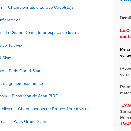
ain – Championnats d’Europe Cadet(te)s
Derniè
 enflammées
Le Co
n – Le Grand Dôme, futur espace de loisirs
août 
 de Tel Aviv
Merci
venue
nd Slam
(Appe
ain – Paris Grand Slam
venir 
 partage son expérience
Pour 
mercre
cain – Disparition de Jean BIRO
L’AG
blicain – Championnats de France 1ère division
1er 
Horai
icain – Paris Grand Slam
18h45