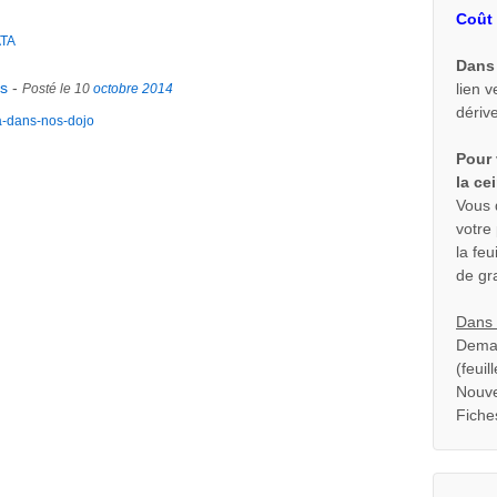
Coût 
TA
Dans 
os
-
lien v
Posté le 10
octobre
2014
dériv
a-dans-nos-dojo
Pour 
la ce
Vous 
votre
la fe
de gr
Dans 
Deman
(feui
Nouve
Fiche