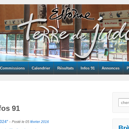
Commissions
Calendrier
Résultats
Infos 91
Annonces
P
Searc
fos 91
2024″
-
Posté le 05
février
2016
Br