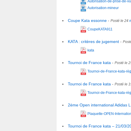
Autorisation-de-prise-de-vu
Autorisation-mineur
Coupe Kata essonne
-
Posté le 24
CoupeKATA911
KATA : critères de jugement
-
Post
kata
Tournoi de France kata
-
Posté le 
Tournoi-de-France-kata-règ
Tournoi de France kata
-
Posté le 
Tournoi-de-France-kata-règ
2ème Open international Adidas L
Plaquette-OPEN-Internatio
Tournoi de France kata – 21/03/