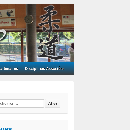
artenaires
Disciplines Associées
h for:
èves