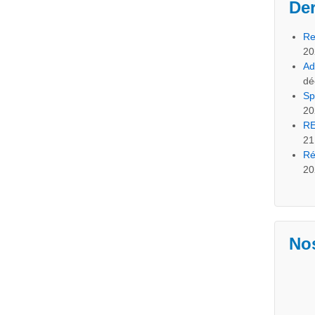
Der
Re
20
Ad
dé
Sp
20
RE
21
Ré
20
Nos