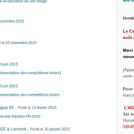
e-et-utilisation-de-son-image
Derniè
novembre
2015
Le Co
août 
é le 05
novembre
2015
Merci
venue
25
juin
2015
(Appe
lementation-des-compétitions-loisirs1
venir 
19
juin
2015
Pour 
lementation-des-compétitions-loisirs
mercre
igue 94
-
L’AG
Posté le 23
février
2015
1er 
nal-par-équipes-FR-2015
Horai
18h45
2015 à Lormont
-
Posté le 30
janvier
2015